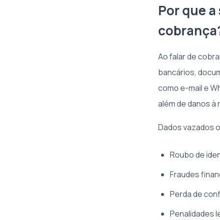
Por que a
cobrança
Ao falar de cobr
bancários, docum
como e-mail e Wh
além de danos à
Dados vazados o
Roubo de iden
Fraudes finan
Perda de conf
Penalidades 