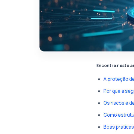
Encontre neste a
A proteção de
Por que a seg
Os riscos e d
Como estrutu
Boas prática