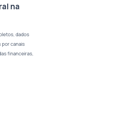
ral na
oletos, dados
s por canais
as financeiras,