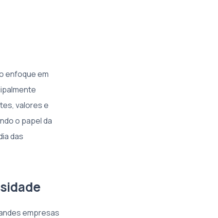
 o enfoque em
cipalmente
tes, valores e
ndo o papel da
dia das
ssidade
grandes empresas