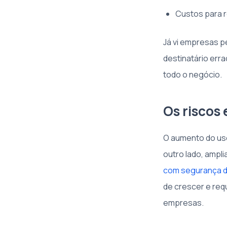
Custos para 
Já vi empresas p
destinatário err
todo o negócio.
Os riscos 
O aumento do uso
outro lado, ampli
com segurança d
de crescer e req
empresas.