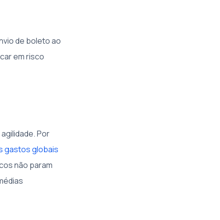
vio de boleto ao
ocar em risco
agilidade. Por
s gastos globais
riscos não param
 médias