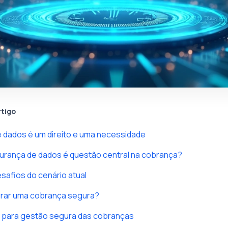
rtigo
 dados é um direito e uma necessidade
urança de dados é questão central na cobrança?
esafios do cenário atual
rar uma cobrança segura?
s para gestão segura das cobranças