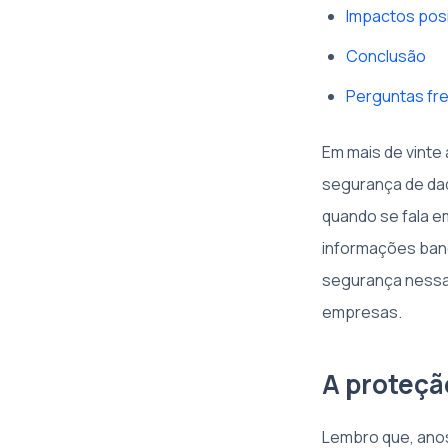
Impactos pos
Conclusão
Perguntas fr
Em mais de vint
segurança de dad
quando se fala e
informações banc
segurança nessas
empresas.
A proteçã
Lembro que, anos