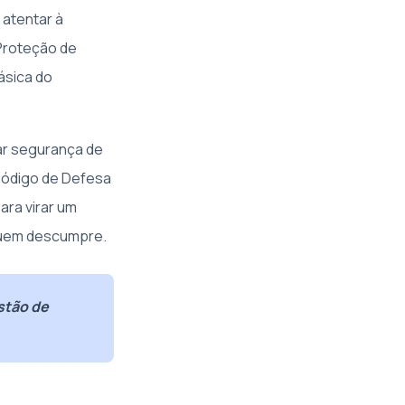
 atentar à
Proteção de
ásica do
ar segurança de
 Código de Defesa
ara virar um
 quem descumpre.
stão de