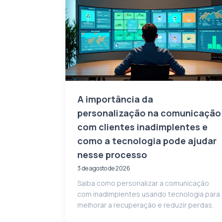
A importância da
personalização na comunicação
com clientes inadimplentes e
como a tecnologia pode ajudar
nesse processo
3 de agosto de 2026
Saiba como personalizar a comunicação
com inadimplentes usando tecnologia para
melhorar a recuperação e reduzir perdas.