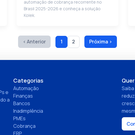
automação de cobrança recorrente no
Brasil 2025-2026 e conheça a solução
Kolek.
‹ Anterior
1
2
Próxima ›
Categorias
Quer
Automação
Saiba
Ps e
Finanças
reduzi
ndo a
Bancos
cresc
Inadimplência
mesm
PMEs
Con
Cobrança
ERP