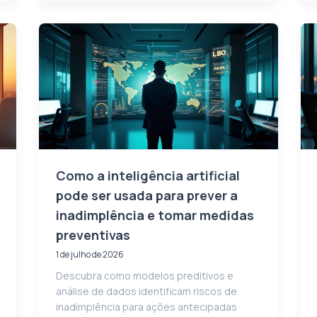
Como a inteligência artificial
pode ser usada para prever a
inadimplência e tomar medidas
preventivas
1 de julho de 2026
Descubra como modelos preditivos e
análise de dados identificam riscos de
inadimplência para ações antecipadas