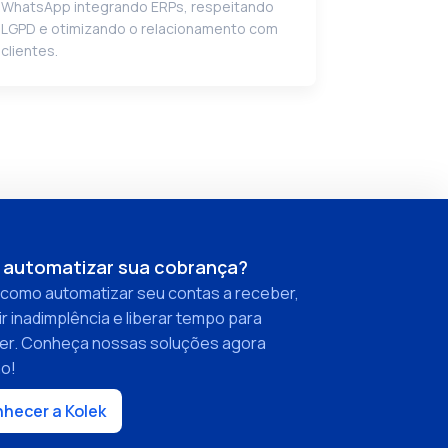
WhatsApp integrando ERPs, respeitando
LGPD e otimizando o relacionamento com
clientes.
 automatizar sua cobrança?
 como automatizar seu contas a receber,
r inadimplência e liberar tempo para
er. Conheça nossas soluções agora
o!
hecer a Kolek