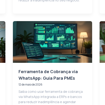
reduzir a inadimplência no seu negócio.
Ferramenta de Cobrança via
WhatsApp: Guia Para PMEs
12 de maio de 2026
Saiba como usar ferramenta de cobrança
via WhatsApp integrada a ERPs e bancos
para reduzir inadimplência e agendar