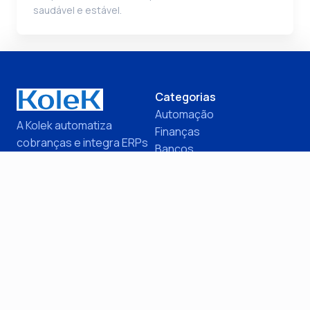
saudável e estável.
Categorias
Automação
A Kolek automatiza
Finanças
cobranças e integra ERPs
Bancos
e bancos, reduzindo
Inadimplência
inadimplência e otimizando
PMEs
a gestão financeira de
Cobrança
PMEs.
ERP
Quer automatizar sua cobrança?
Saiba como automatizar seu contas a receber, reduzir
inadimplência e liberar tempo para crescer. Conheça
nossas soluções agora mesmo!