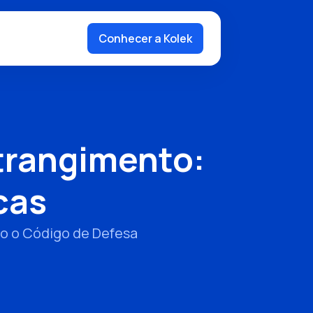
Conhecer a Kolek
trangimento:
cas
do o Código de Defesa