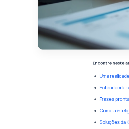
Encontre neste a
Uma realidade 
Entendendo o p
Frases pronta
Como a inteli
Soluções da 