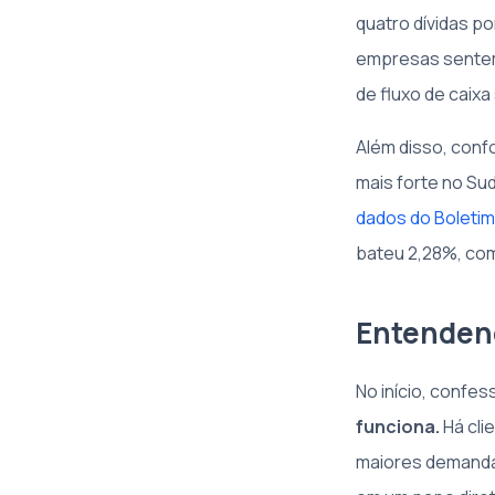
quatro dívidas p
empresas sentem 
de fluxo de caixa
Além disso, con
mais forte no Su
dados do Boletim
bateu 2,28%, com
Entendendo
No início, confes
funciona.
Há cli
maiores demanda