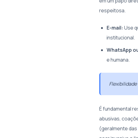
em um papo direto
respeitosa.
E-mail:
Use qu
institucional.
WhatsApp ou
e humana.
Flexibilidad
É fundamental re
abusivas, coaçõe
(geralmente das 