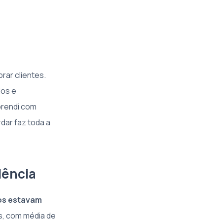
rar clientes.
dos e
prendi com
dar faz toda a
lência
ros estavam
es, com média de