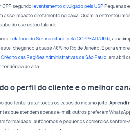
or CPF, segundo
levantamento divulgado pela USP
. Pequenas 
esse impacto diretamente no caixa. Quem já enfrentou mês d
 sabe do que estou falando.
forme
relatório do Serasa citado pela COPPEAD/UFRJ
, a inadi
deste, chegando a quase 48% no Rio de Janeiro. E para empr
 Crédito das Regiões Administrativas de São Paulo
, em abril 
 tendência de alta.
 o perfil do cliente e o melhor can
so que tentei tratar todos os casos do mesmo jeito.
Aprendi 
entes que atendem apenas e-mail; outros preferem WhatsAp
m formalidade; autônomos e pequenos comércios sentem-s