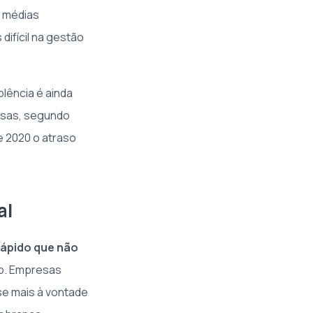
e médias
ifícil na gestão
mplência é ainda
esas, segundo
de 2020 o atraso
al
rápido que não
p. Empresas
e mais à vontade