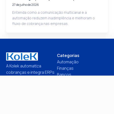
27 de julho de 2026
Entenda como a comunicação multicanal e a
automação reduzem inadimplência e melhoram o
fluxo de cobrança nas empresas.
Categorias
Automação
A Kolek automatiza
Finanças
cobranças e integra ERPs
Bancos
e bancos, reduzindo
Inadimplência
inadimplência e otimizando
PMEs
a gestão financeira de
Cobrança
PMEs.
ERP
Quer automatizar sua cobrança?
Saiba como automatizar seu contas a receber, reduzir