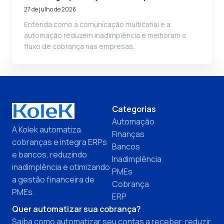
27 de julho de 2026
Entenda como a comunicação multicanal e a
automação reduzem inadimplência e melhoram o
fluxo de cobrança nas empresas.
Categorias
Automação
A Kolek automatiza
Finanças
cobranças e integra ERPs
Bancos
e bancos, reduzindo
Inadimplência
inadimplência e otimizando
PMEs
a gestão financeira de
Cobrança
PMEs.
ERP
Quer automatizar sua cobrança?
Saiba como automatizar seu contas a receber, reduzir