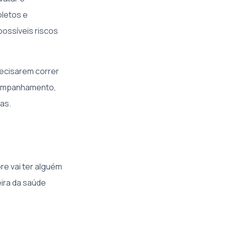
oletos e
possíveis riscos
ecisarem correr
acompanhamento,
as.
re vai ter alguém
eira da saúde