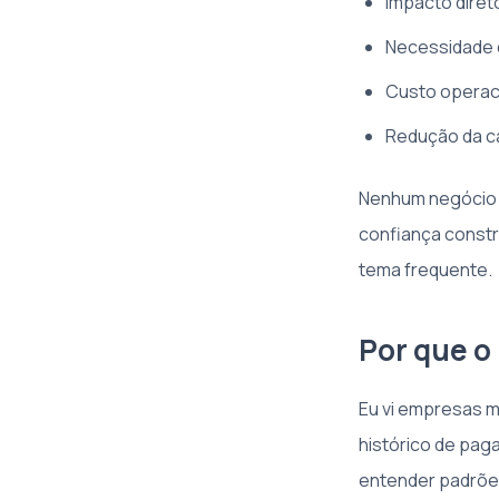
Impacto direto
Necessidade d
Custo operac
Redução da c
Nenhum negócio qu
confiança constr
tema frequente.
Por que o
Eu vi empresas 
histórico de pag
entender padrõe