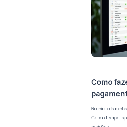
Como faze
pagamen
No início da minh
Com o tempo, apr
padrões.