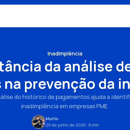
Inadimplência
tância da análise de
na prevenção da i
lise do histórico de pagamentos ajuda a identific
inadimplência em empresas PME.
Murilo
29 de junho de 2026
· 6 min