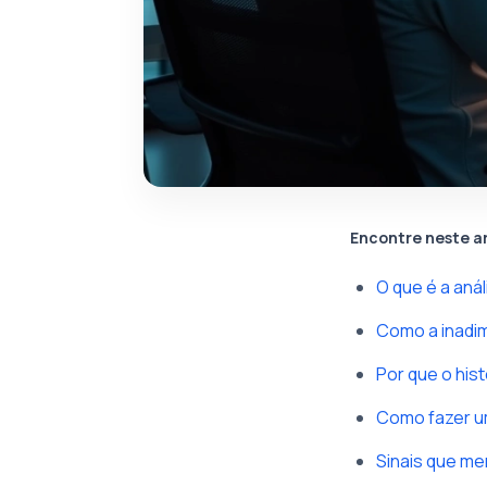
Encontre neste a
O que é a aná
Como a inadi
Por que o his
Como fazer u
Sinais que m