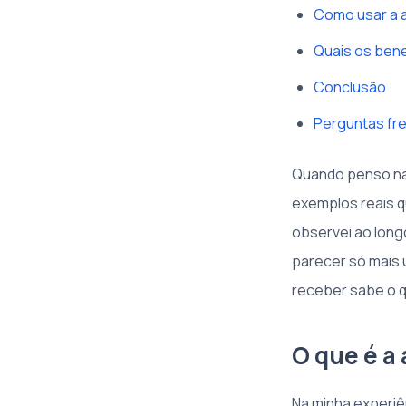
Como usar a a
Quais os ben
Conclusão
Perguntas fr
Quando penso nas
exemplos reais q
observei ao long
parecer só mais 
receber sabe o q
O que é a
Na minha experiê