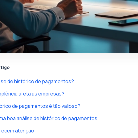
rtigo
lise de histórico de pagamentos?
mplência afeta as empresas?
tórico de pagamentos é tão valioso?
ma boa análise de histórico de pagamentos
erecem atenção