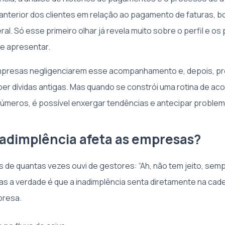
terior dos clientes em relação ao pagamento de faturas, b
l. Só esse primeiro olhar já revela muito sobre o perfil e os 
de apresentar.
empresas negligenciarem esse acompanhamento e, depois, pr
ber dívidas antigas. Mas quando se constrói uma rotina de 
números, é possível enxergar tendências e antecipar problem
adimplência afeta as empresas?
s de quantas vezes ouvi de gestores: “Ah, não tem jeito, semp
as a verdade é que a inadimplência senta diretamente na cad
presa.