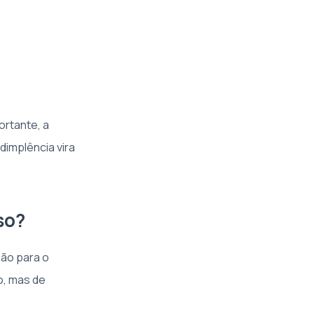
ortante, a
dimplência vira
so?
ão para o
o, mas de