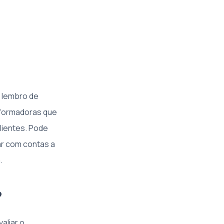
 lembro de
nsformadoras que
lientes. Pode
ar com contas a
.
?
aliar o