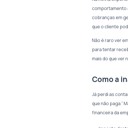
comportamento an
cobranças em gera
que o cliente po
Não é raro ver 
para tentar rece
mais do que ver 
Como a in
Já perdi as conta
que não paga.” M
financeira da em