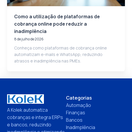
Como a utilização de plataformas de
cobrança online pode reduzir a
inadimplência
8 de julho de 2026
Conheça como plataformas de cobrança online
automatizam e-mails e WhatsApp, reduzindo
atrasos e inadimplência nas PMEs.
Categorias
Automação
A Kolek automatiza
Finanças
cobranças e integra ERPs
Bancos
e bancos, reduzindo
Inadimplência