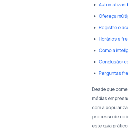
Automatizand
Ofereça múlt
Registre e a
Horários e fr
Como a inteli
Conclusão: co
Perguntas fr
Desde que comec
médias empresas
com a popularizaç
processo de cobr
este guia prátic