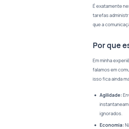
É exatamente ne
tarefas administ
que a comunicaçã
Por que e
Em minha experi
falamos em comun
isso fica ainda m
Agilidade:
Env
instantaneame
ignorados.
Economia:
Nã