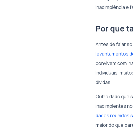
inadimplência e fa
Por que t
Antes de falar s
levantamentos d
convivem com in
Individuais, mui
dívidas.
Outro dado que 
inadimplentes no
dados reunidos 
maior do que pare