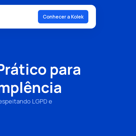
Conhecer a Kolek
rático para
implência
respeitando LGPD e