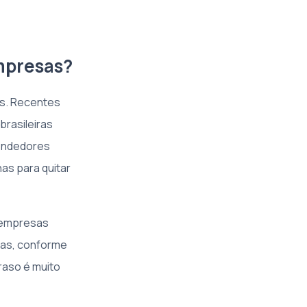
mpresas?
os. Recentes
rasileiras
eendedores
as para quitar
 empresas
sas, conforme
traso é muito