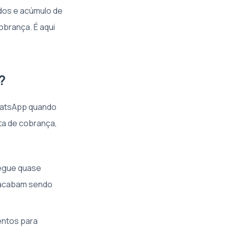
dos e acúmulo de
obrança. É aqui
?
hatsApp quando
ta de cobrança,
hegue quase
e acabam sendo
entos para