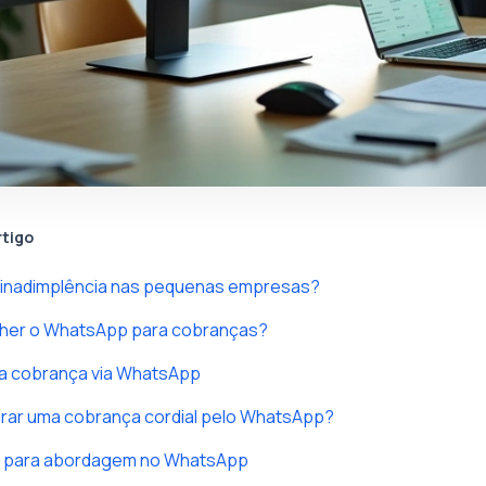
rtigo
a inadimplência nas pequenas empresas?
lher o WhatsApp para cobranças?
da cobrança via WhatsApp
rar uma cobrança cordial pelo WhatsApp?
s para abordagem no WhatsApp