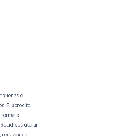
pequenas e
. E, acredite,
 tornar o
decidi estruturar
, reduzindo a