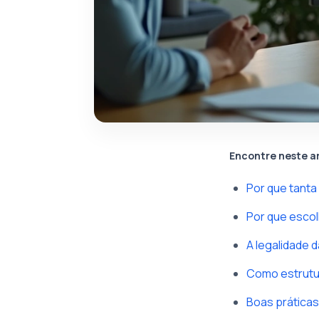
Encontre neste a
Por que tant
Por que esco
A legalidade 
Como estrutu
Boas prática