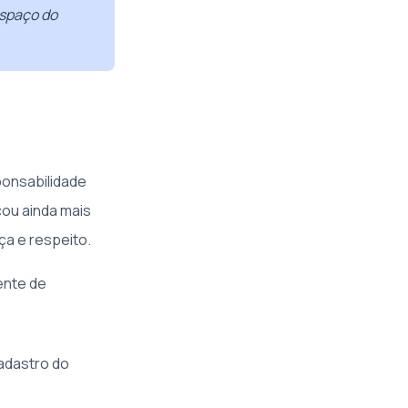
espaço do
ponsabilidade
cou ainda mais
ça e respeito.
ente de
adastro do