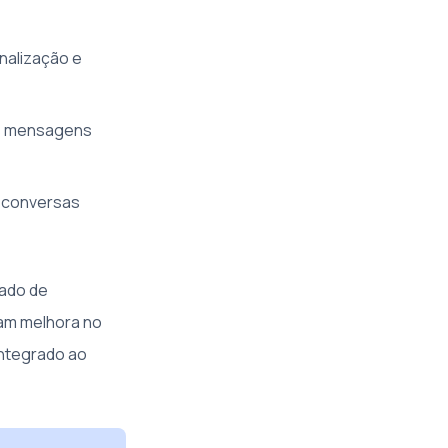
nalização e
s mensagens
a conversas
zado de
tam melhora no
integrado ao