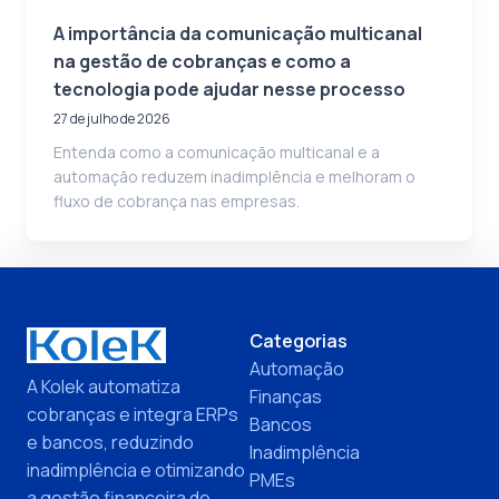
A importância da comunicação multicanal
na gestão de cobranças e como a
tecnologia pode ajudar nesse processo
27 de julho de 2026
Entenda como a comunicação multicanal e a
automação reduzem inadimplência e melhoram o
fluxo de cobrança nas empresas.
Categorias
Automação
A Kolek automatiza
Finanças
cobranças e integra ERPs
Bancos
e bancos, reduzindo
Inadimplência
inadimplência e otimizando
PMEs
a gestão financeira de