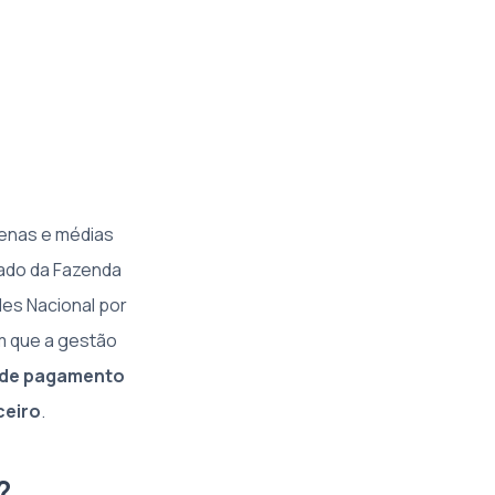
uenas e médias
tado da Fazenda
es Nacional por
m que a gestão
s de pagamento
ceiro
.
?