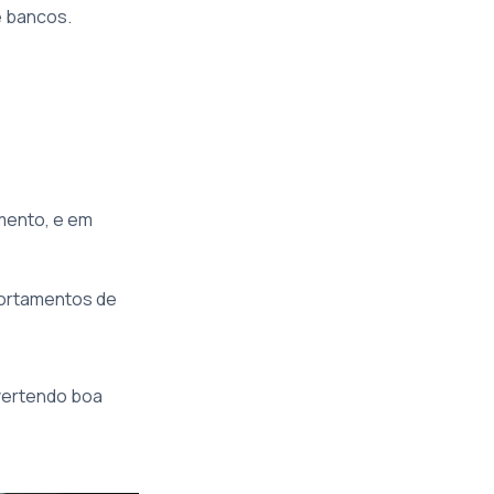
e bancos.
mento, e em
portamentos de
nvertendo boa