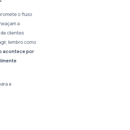
promete o fluxo
 ameaçam a
de clientes
agir, lembro como
o acontece por
ilmente
ara a