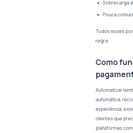
Sobrecarga da
Pouca comuni
Todos esses pon
regra.
Como func
pagamen
Automatizar lemb
automática, reco
experiência, esse
clientes que pre
plataformas como