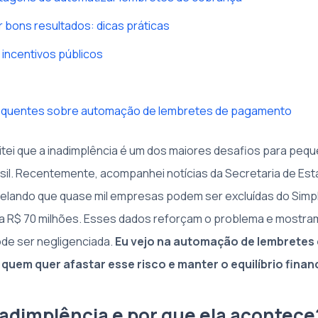
 bons resultados: dicas práticas
 incentivos públicos
equentes sobre automação de lembretes de pagamento
tei que a inadimplência é um dos maiores desafios para peq
il. Recentemente, acompanhei notícias da Secretaria de Es
lando que quase mil empresas podem ser excluídas do Simpl
 a R$ 70 milhões. Esses dados reforçam o problema e mostra
ode ser negligenciada.
Eu vejo na automação de lembrete
 quem quer afastar esse risco e manter o equilíbrio finan
nadimplência e por que ela acontece