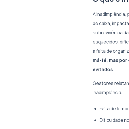
A inadimplência,
de caixa, impact
sobrevivência da
esquecidos, difi
a falta de organ
má-fé, mas por
evitados
.
Gestores relatam
inadimplência:
Falta de lemb
Dificuldade 