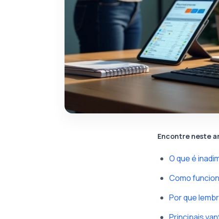
Encontre neste a
O que é inadi
Como funcion
Por que lembr
Principais va