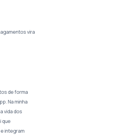
pagamentos vira
ntos de forma
pp. Na minha
 a vida dos
i que
 e integram