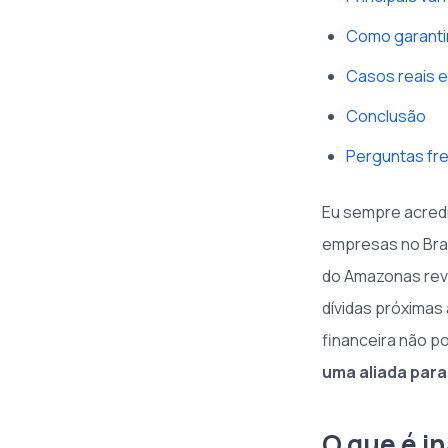
Como garantir
Casos reais e
Conclusão
Perguntas fr
Eu sempre acredi
empresas no Bras
do Amazonas reve
dívidas próximas
financeira não p
uma aliada para
O que é i